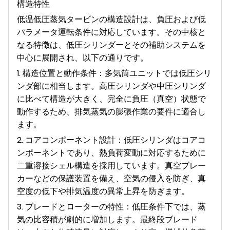
構造特性
低温低圧蒸気タービンの構造設計は、負圧および低
パラメータ運転条件に対応しています。その中核と
なる特徴は、低圧シリンダーとその補助システムを
中心に展開され、以下の通りです。
1. 構造位置と動作条件：多気筒ユニットでは低圧シリ
ンダ部に相当します。高圧シリンダや中圧シリンダ
に比べて構造が大きく、完全に負圧（真空）状態で
動作するため、排気蒸気の膨張作業の要件に適合し
ます。
2. コアコンポーネント設計：低圧シリンダはコアコ
ンポーネントであり、熱負荷変動に対応するために
二重溶接シェル構造を採用しています。真空ブレー
カーなどの保護装置を備え、空気の侵入を防ぎ、真
空度の低下や排気温度の異常上昇を防ぎます。
3. ブレードとローターの特性：低圧条件下では、蒸
気の比容積が劇的に増加します。最終段ブレード