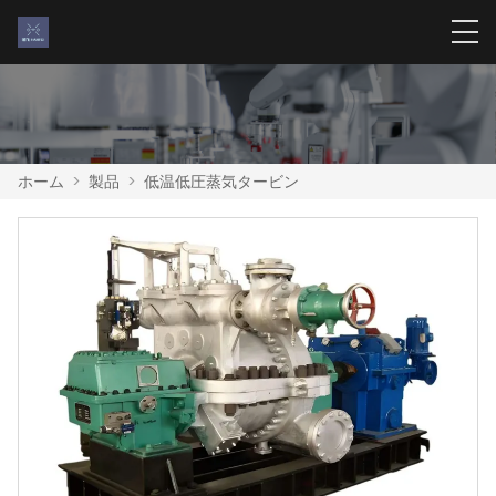
ホーム
>
製品
>
低温低圧蒸気タービン