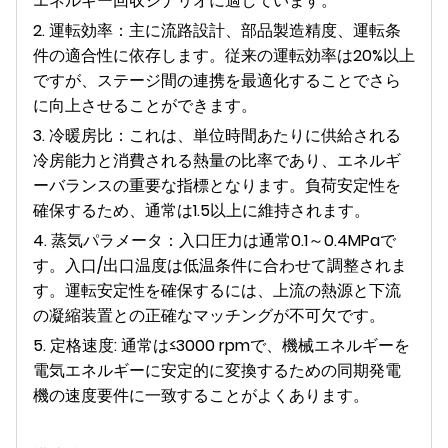
エネルギー回収シナリオに適しています。
2. 運転効率：主に流路設計、部品製造​​精度、運転条
件の適合性に依存します。従来の運転効率は20%以上
ですが、ステージ間の連携を最適化することでさら
に向上させることができます。
3. 冷暖房比：これは、単位時間あたりに供給される
冷房能力と消費される熱量の比率であり、エネルギ
ーバランスの重要な指標となります。負荷安定性を
確保するため、通常は1.5以上に維持されます。
4. 蒸気パラメータ：入口圧力は通常0.1～0.4MPaで
す。入口/出口温度は低温条件に合わせて調整されま
す。運転安定性を確保するには、上流の熱源と下流
の凝縮装置との正確なマッチングが不可欠です。
5. 定格速度: 通常は≤3000 rpmで、機械エネルギーを
電気エネルギーに安定的に変換するための同期発電
機の速度要件に一致することがよくあります。