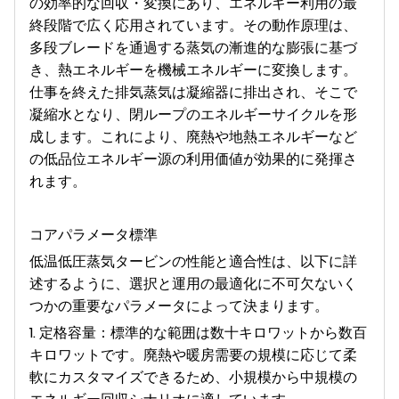
の効率的な回収・変換にあり、エネルギー利用の最
終段階で広く応用されています。その動作原理は、
多段ブレードを通過する蒸気の漸進的な膨張に基づ
き、熱エネルギーを機械エネルギーに変換します。
仕事を終えた排気蒸気は凝縮器に排出され、そこで
凝縮水となり、閉ループのエネルギーサイクルを形
成します。これにより、廃熱や地熱エネルギーなど
の低品位エネルギー源の利用価値が効果的に発揮さ
れます。
コアパラメータ標準
低温低圧蒸気タービンの性能と適合性は、以下に詳
述するように、選択と運用の最適化に不可欠ないく
つかの重要なパラメータによって決まります。
1. 定格容量：標準的な範囲は数十キロワットから数百
キロワットです。廃熱や暖房需要の規模に応じて柔
軟にカスタマイズできるため、小規模から中規模の